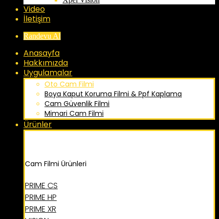
Video
İletişim
Randevu Al
Anasayfa
Hakkımızda
Uygulamalar
Oto Cam Filmi
Boya Kaput Koruma Filmi & Ppf Kaplama
Cam Güvenlik Filmi
Mimari Cam Filmi
Ürünler
Cam Filmi Ürünleri
PRIME CS
PRIME HP
PRIME XR