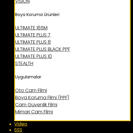
VISION
Boya Koruma Ürünleri
ULTIMATE 165M
ULTIMATE PLUS 7
ULTIMATE PLUS 8
ULTIMATE PLUS BLACK PPF
ULTIMATE PLUS 10
STEALTH
Uygulamalar
Oto Cam Filmi
Boya Koruma Filmi (PPF)
Cam Güvenlik Filmi
Mimari Cam Filmi
Video
SSS