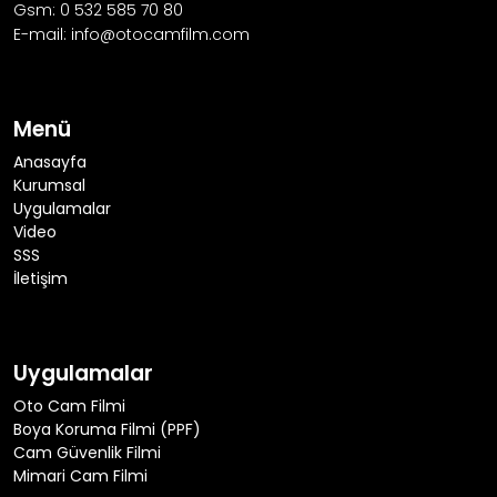
Gsm: 0 532 585 70 80
E-mail: info@otocamfilm.com
Menü
Anasayfa
Kurumsal
Uygulamalar
Video
SSS
İletişim
Uygulamalar
Oto Cam Filmi
Boya Koruma Filmi (PPF)
Cam Güvenlik Filmi
Mimari Cam Filmi