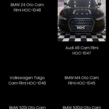
BMW Z4 Oto Cam
Filmi HOC-1048
Audi A6 Cam Filmi
HOC-1047
Volkswagen Taigo
BMW M4 Oto Cam
Cam Filmi HOC-1046
Filmi HOC-1045
BMW 520i Oto Cam
BMW 530d Oto Cam