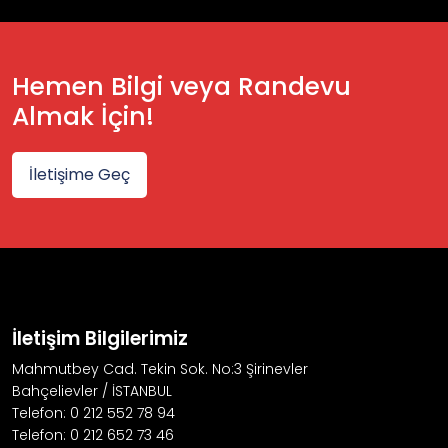
Hemen Bilgi veya Randevu
Almak İçin!
İletişime Geç
İletişim Bilgilerimiz
Mahmutbey Cad. Tekin Sok. No:3 Şirinevler
Bahçelievler / İSTANBUL
Telefon: 0 212 552 78 94
Telefon: 0 212 652 73 46